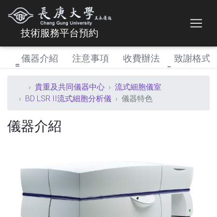
技術服務平台預約
儀器介紹
注意事項
收費辦法
致謝格式
貴重及共同儀器中心
流式細胞儀室
BD LSR II流式細胞分析儀
儀器特色
儀器介紹