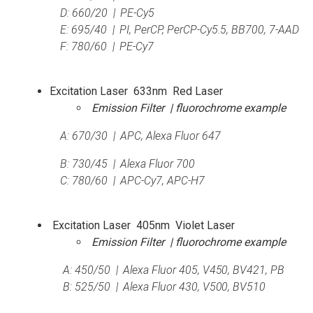
D: 660/20 | PE-Cy5
E: 695/40 | PI, PerCP, PerCP-Cy5.5, BB700, 7-AAD
F: 780/60 | PE-Cy7
Excitation Laser 633nm Red Laser
Emission Filter | fluorochrome example
A: 670/30 | APC, Alexa Fluor 647
B: 730/45 | Alexa Fluor 700
C: 780/60 | APC-Cy7, APC-H7
Excitation Laser 405nm Violet Laser
Emission Filter | fluorochrome example
A: 450/50 | Alexa Fluor 405, V450, BV421, PB
B: 525/50 | Alexa Fluor 430, V500, BV510