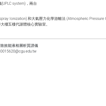
PLC system)，兩台
ray Ionization) 和大氣壓力化學游離法 (Atmospheric Pressure Che
學大樓五樓代謝體核心實驗室。
/ 極致效能液相層析質譜儀
015620@cgu.edu.tw