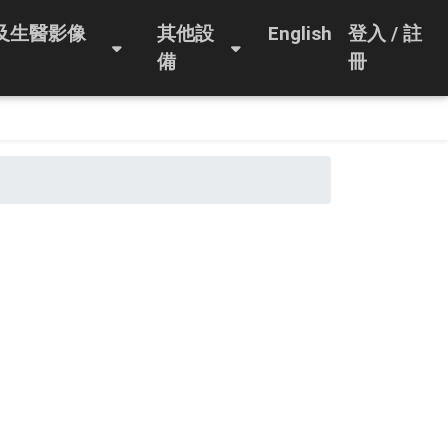
及生醫影像
其他設
English
登入 / 註
備
冊