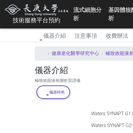
流式細胞分
基因體核
析
析
技術服務平台預約
儀器介紹
注意事項
收費辦法
健康老化醫學研究中心
極致效能液
儀器介紹
極致效能液相層析質譜儀
儀器特色
Waters
SYNAPT
G1 
Waters SYNAPT G