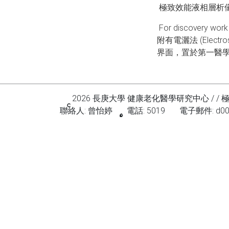
極致效能液相層析儀(U
For discovery work
附有電灑法 (Electrosp
界面，
置於
第一醫
2026 長庚大學 健康老化醫學研究中心 / 
聯絡人: 曾怡婷
電話: 5019
電子郵件: d000