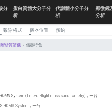
酸分
蛋白質體大分子分
代謝體小分子分
顯微鏡
析
析
分析
致謝格式
儀器位置
預約
相層析質譜儀
儀器特色
HDMS
System (Time-of-flight mass spectrometry)，一台
2-S HDMS System，一台