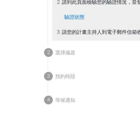
2. 請到此頁面檢驗您的驗證情況，
驗證狀態
3. 請您的計畫主持人到電子郵件信
2
選擇儀器
3
預約時段
4
等候通知