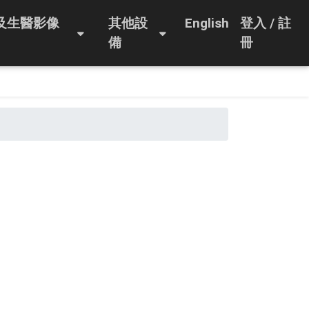
及生醫影像
其他設
English
登入 / 註
備
冊