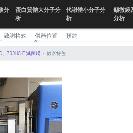
酸分
蛋白質體大分子分
代謝體小分子分
顯微鏡
析
析
分析
致謝格式
儀器位置
預約
HC、733HC-E 滅菌鍋
儀器特色