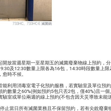
733HC、733HC-E 滅菌鍋
0起開放當週星期一至星期五的滅菌廢棄物線上預約，分9:3
，9:30及12:30數量上限各為16包，14:30時段數量上
，愈時不候。
皆能利用消毒室電子化預約服務，若實驗室及單位預約
約數量之60%(例如預約5包只丟2包，僅40%)且一
實驗室或單位兩週的線上預約(不包含因天災導致未能送
，停止當日所有滅菌業務且不保留預約，若有尖銳廢棄物