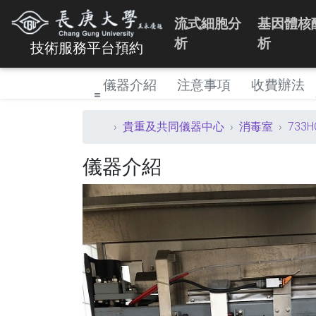
流式細胞分
基因體核
析
析
技術服務平台預約
儀器介紹
注意事項
收費辦法
貴重及共同儀器中心
消毒室
733
儀器介紹