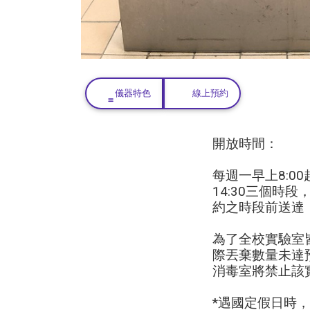
儀器特色
線上預約
開放時間：
每週一早上8:0
14:30三個時段
約之時段前送達
為了全校實驗室
際丟棄數量未達預
消毒室將禁止該
*遇國定假日時