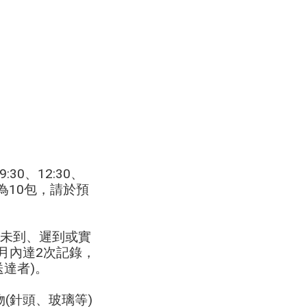
0、12:30、
限為10包，請於預
未到、遲到或實
個月內達2次記錄，
達者)。
(針頭、玻璃等)